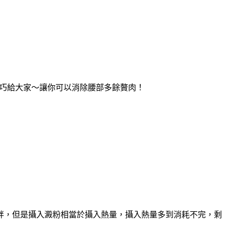
巧給大家～讓你可以消除腰部多餘贅肉！
胖，但是攝入澱粉相當於攝入熱量，攝入熱量多到消耗不完，剩