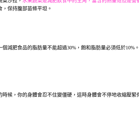
蔬菜沙拉，
水果蔬菜是減肥飲食中的主角，富含的熱量低但是營
食，保持腹部苗條平坦。
一個減肥食品的脂肪量不能超過
30%
，飽和脂肪量必須低於
10%
的時候，你的身體會忍不住變僵硬，這時身體會不停地收縮壓緊