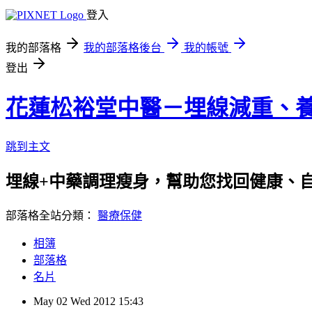
登入
我的部落格
我的部落格後台
我的帳號
登出
花蓮松裕堂中醫－埋線減重、
跳到主文
埋線+中藥調理瘦身，幫助您找回健康、
部落格全站分類：
醫療保健
相簿
部落格
名片
May
02
Wed
2012
15:43