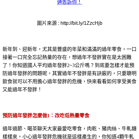
圖片來源
: http://bit.ly/1ZzcHjb
新年到、迎新年，尤其是豐盛的年菜和滿滿的過年零食，一口
接著一口完全忘記熱量的存在，想過年不發胖實在是太困難
了
！你知道國人平均過年發胖2~3公斤嗎？到底要怎樣才能預
防過年發胖的問題呢，
其實過年不發胖是有訣竅的，只要聰明
飲食就可以不用擔心過年發胖的危機，快來看看如何享受美食
又能過年不發胖
！
預防過年發胖怎麼做
1
：
改吃低熱量零食
過年過節、喝茶聊天大家最愛吃零食，肉乾、豬肉絲、牛軋糖
樣樣來，小心過年發胖危機就是這樣產生的，你知道
4
顆牛
軋