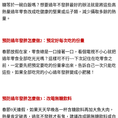
糖等於一碗白飯嗎
？
想要過年不發胖最好的辦法就是將這些高
熱量過年零食改成吃健康的堅果或瓜子類，減少攝取多餘的熱
量。
預防過年發胖怎麼做
2
：預定好每次吃的份量
春節放假在家，零食總是一口接著一口，看個電視不小心就把
過年零食全部吃光光嗎？這樣可不行~~下次記住在吃零食之
前，一定要先把預定要吃的份量拿出來，告訴自己一次只能吃
這些，如果全部吃完的小心過年發胖變成小肥豬！
預防過年發胖怎麼做
3
：改喝無糖飲料
春節9天連假，如果天天早晚各一杯含糖飲料再加大魚大肉，
熱量肯定破表，過年不發胖才有鬼，建議改成喝無糖飲料或自