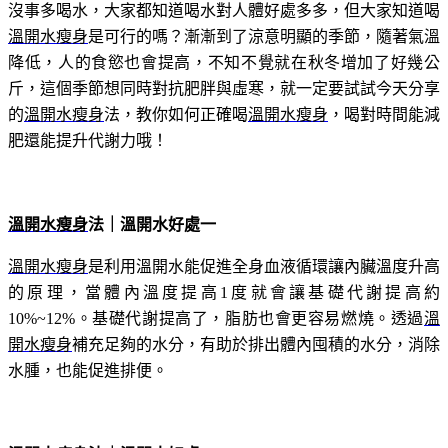
沒事多喝水，大家都知道喝水對人體好處多多，但大家知道喝
溫開水瘦身
是可行的嗎？漸漸到了涼意明顯的季節，隨著氣溫
降低，人的食慾也會提高，不知不覺就在秋冬增加了好幾公
斤，這個季節想同時對抗肥胖與虛寒，就一定要試試今天分享
的
溫開水瘦身
法，教你如何正確喝
溫開水瘦身
，喝對時間能減
肥還能提升代謝力哦！
溫開水瘦身
法
｜溫開水好處一
溫開水瘦身
是利用溫開水能促進全身血液循環讓內臟溫度升高
的原理，當體內溫度提高1度就會讓基礎代謝提高約
10%~12%。基礎代謝提高了，脂肪也會更容易燃燒。透過
溫
開水瘦身
補充足夠的水分，有助於排出體內囤積的水分，消除
水腫，也能促進排便。