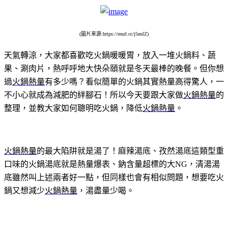
(圖片來源:https://reurl.cc/j5enlZ)
天氣轉涼，大家都喜歡吃火鍋暖暖胃，放入一堆火鍋料、蔬
果、涮肉片，熱呼呼地大快朵頤就是冬天最棒的晚餐。但你想
過
火鍋熱量
有多少嗎？看似簡單的火鍋其實熱量高得驚人，一
不小心就成為減肥的絆腳石！所以今天要跟大家做
火鍋熱量
的
整理，並教大家如何聰明吃火鍋，降低
火鍋熱量
。
火鍋熱量
的最大陷阱就是湯了！麻辣湯底、孜然湯底這類型重
口味的火鍋湯底就是熱量爆表、鈉含量超標的大NG，清湯湯
底雖然叫上述兩者好一點，但同樣也會有相似問題，想要吃火
鍋又想減少
火鍋熱量
，湯盡量少喝。