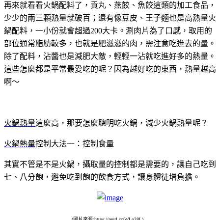
再來就看看火鍋配料了，貢丸、燕餃、魚餃這類的加工食品，
少少的兩三顆熱量就破百；還有像豆皮、王子麵也是高熱量火
鍋配料，一小份就會超過200大卡。涮肉片為了口感，取用的
部位通常脂肪較多，也就是肥滋滋的肉，需注意吃進去的量。
除了配料，沾醬也是減肥大敵，輕輕一沾就吃進好多的熱量。
這些怎麼都是平常最愛吃的呢？因為越好吃的東西，熱量越高
啊～
火鍋熱量
這麼高，那要怎麼聰明吃火鍋，減少火鍋熱量呢？
火鍋熱量
控制大法一：控制食量
其實不管是不是火鍋，攝取量的控制都是需要的，讓自己吃到
七、八分飽，避免吃到飽的飲食方式，讓身體徒增負擔。
(圖片來源:https://reurl.cc/WLo28L)