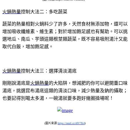
火鍋熱量
控制大法二：多吃蔬菜
蔬菜的熱量相對火鍋料少了許多，天然食材無添加物，還可以
增加吸收纖維素、維生素；對於增加飽足感也有幫助。可以挑
選地瓜、南瓜、芋頭這類根莖類蔬菜，既不容易吸附湯汁又能
取代白飯，增加飽足感。
火鍋熱量
控制大法三：選擇清淡湯底
剛剛說湯底是
火鍋熱量
的大陷阱，想減肥的你可以避開重口味
湯底，挑選昆布湯底這類的清淡口味，減少熱量及鈉的攝取；
也要記得別喝太多湯，一碗湯就要多跑好幾圈操場呢！
(圖片來源:
https://reurl.cc/r8V7K4
)